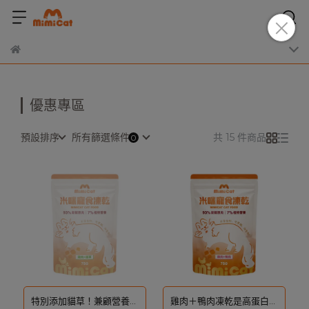
優惠專區
預設排序
所有篩選條件
共 15 件商品
特別添加貓草！兼顧營養需
雞肉＋鴨肉凍乾是高蛋白、