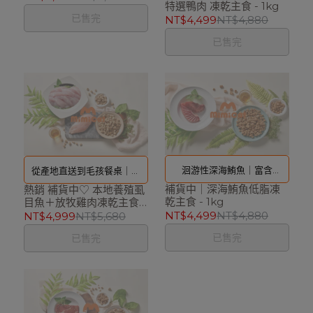
特選鴨肉 凍乾主食 - 1kg
是高蛋白、低敏的寵物零
已售完
NT$4,499
NT$4,880
食，結合雞肉的適口性與鴨
已售完
肉的低敏滋補特性，適合作
為挑嘴毛孩的獎勵或日常營
養補充
洄游性深海鮪魚｜富含
從產地直送到毛孩餐桌｜低
補貨中｜深海鮪魚低脂凍
DHA、EPA脂肪酸魚油
熱銷 補貨中♡ 本地養殖虱
脂高蛋白營養
乾主食 - 1kg
目魚＋放牧雞肉凍乾主食 -
1kg
NT$4,499
NT$4,880
NT$4,999
NT$5,680
已售完
已售完