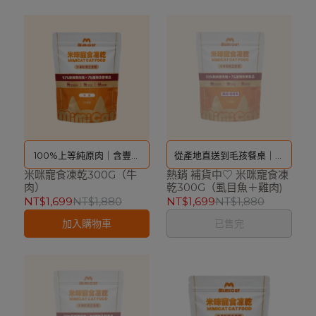
100%上等純原肉｜含豐富
從產地直送到毛孩餐桌｜低
米咪寵食凍乾300G（牛
優質蛋白 保留完整鮮肉成分
熱銷 補貨中♡ 米咪寵食凍
脂高蛋白營養
肉）
乾300G（虱目魚＋雞肉)
NT$1,699
NT$1,880
NT$1,699
NT$1,880
加入購物車
已售完