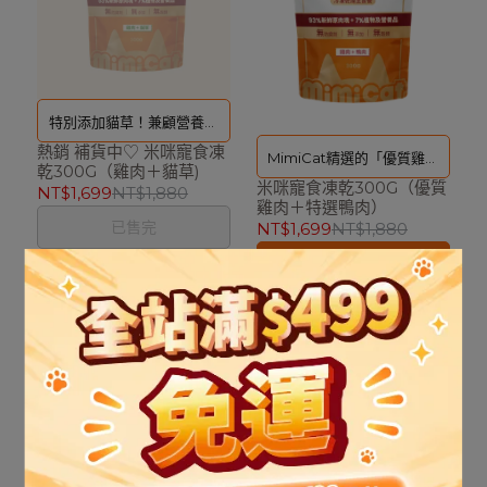
特別添加貓草！兼顧營養需
熱銷 補貨中♡ 米咪寵食凍
求與食物的趣味性｜
MimiCat精選的「優質雞肉
乾300G（雞肉＋貓草)
米咪寵食凍乾300G（優質
＋特選鴨肉」所製成的凍乾
NT$1,699
NT$1,880
雞肉＋特選鴨肉）
主食是高蛋白、低敏的寵物
已售完
NT$1,699
NT$1,880
零食，結合雞肉的適口性與
加入購物車
鴨肉的低敏滋補特性，適合
作為挑嘴毛孩的獎勵或日常
營養補充。