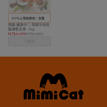
100%上等純原肉｜含豐富
熱銷 補貨中♡ 草飼牛肉低
優質蛋白 保留完整鮮肉成分
脂凍乾主食 -1kg
NT$4,499
NT$4,880
已售完