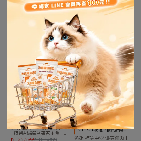
洄游性深海鮪魚｜富含
完整優質動物高蛋白｜0穀
米咪寵食凍乾300G（鮪
DHA、EPA脂肪酸魚油
熱銷 補貨中♡低脂高蛋白
物0麩質低敏健康主食
魚）
火雞肉 凍乾主食-1kg
NT$1,699
NT$1,880
NT$4,999
NT$5,680
加入購物車
已售完
100%上等純原肉｜含豐富
熱銷 補貨中♡ 優質雞肉
優質蛋白 保留完整鮮肉成分
MimiCat精選「優質雞肉＋
+特選A級貓草凍乾主食 -
熱銷 補貨中♡ 優質雞肉＋
特選鴨肉」製成的原肉凍乾
1kg
NT$4,499
NT$4,880