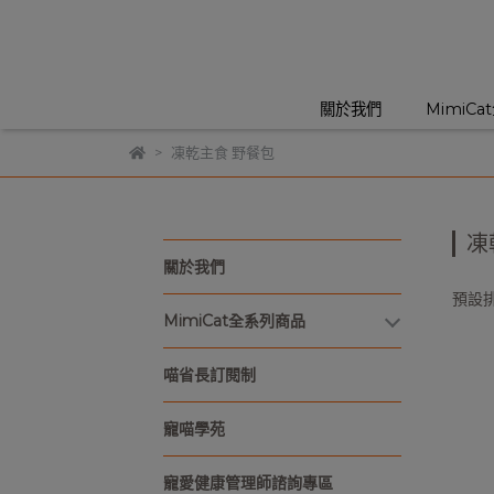
關於我們
MimiC
凍乾主食 野餐包
凍
關於我們
預設
MimiCat全系列商品
喵省長訂閱制
寵喵學苑
寵愛健康管理師諮詢專區