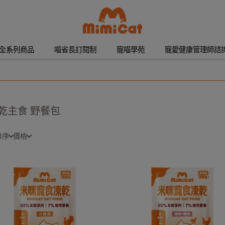
at全系列商品
喵省長訂閱制
寵喵學苑
寵愛健康管理師諮
乾主食 野餐包
排序
價格