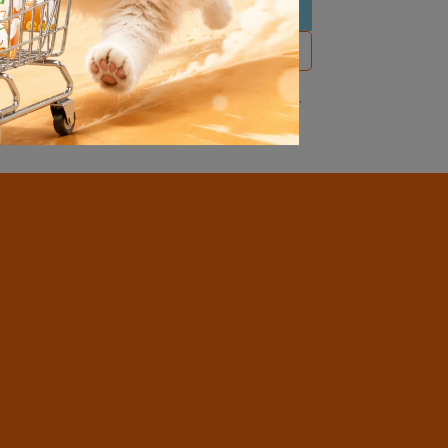
白 保
從產地直送到毛孩餐桌｜低脂高蛋白營
低脂凍
熱銷 補貨中♡ MimiCat米咪寵寶｜
養
本地養殖虱目魚＋放牧雞肉凍乾主食
- 野餐包 (30g)
NT$199
NT$250