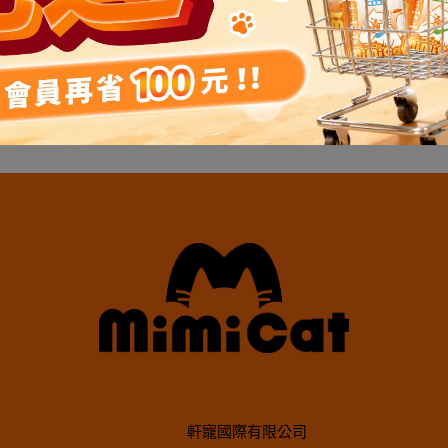
游性深海鮪魚｜富含DHA、EPA脂肪
100%上等純原肉｜含豐富優質蛋
miCat米咪寵寶｜深海鮪魚低脂凍
酸魚油
MimiCat米咪寵寶｜草飼牛肉
留完整鮮肉成分
 - 野餐包 (30g)
乾主食 - 野餐包 (30g)
199
NT$250
NT$199
NT$250
軒寵國際有限公司