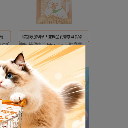
寵物
特別添加貓草！兼顧營養需求與食物的
肉凍乾
低敏
熱銷 補貨中♡ MimiCat米咪寵寶｜
趣味性｜
優質雞肉+特選A級貓草凍乾主食 - 野
勵或
餐包 (30g)
NT$199
NT$250