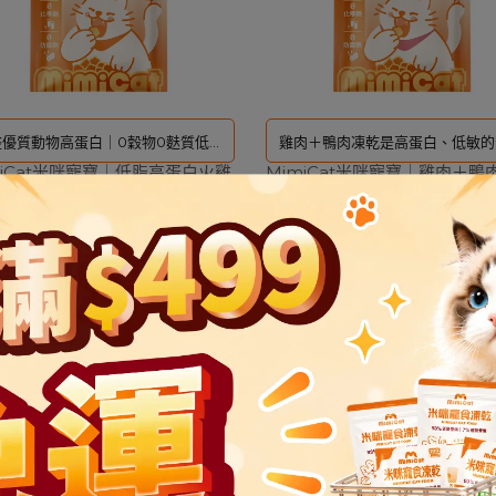
整優質動物高蛋白｜0穀物0麩質低敏
雞肉＋鴨肉凍乾是高蛋白、低敏的
miCat米咪寵寶｜低脂高蛋白火雞
健康主食
MimiCat米咪寵寶｜雞肉＋鴨
零食，結合雞肉的適口性與鴨肉的
乾主食 - 野餐包 (30g)
主食 - 野餐包 (30g)
滋補特性，適合作為挑嘴毛孩的獎
199
NT$250
NT$199
NT$250
日常營養補充。