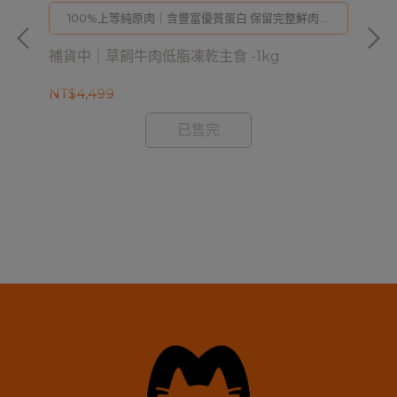
100%上等純原肉｜含豐富優質蛋白 保留完整鮮肉成
分
補
補貨中｜草飼牛肉低脂凍乾主食 -1kg
NT
NT$4,499
成
已售完