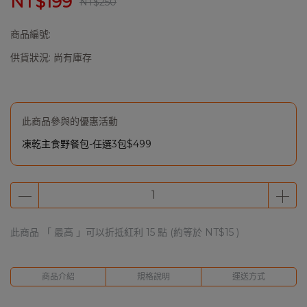
NT$199
NT$250
商品編號:
供貨狀況:
尚有庫存
此商品參與的優惠活動
凍乾主食野餐包-任選3包$499
此商品 「 最高 」可以折抵紅利
15
點 (約等於
NT$15
)
商品介紹
規格說明
運送方式