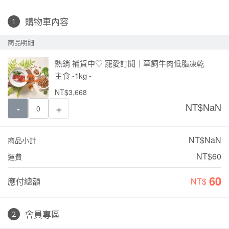
購物車內容
商品明細
熱銷 補貨中♡ 寵愛訂閱｜草飼牛肉低脂凍乾
主食 -1kg -
NT$3,668
-
+
NT$
NaN
NT$NaN
商品小計
NT$60
運費
60
應付總額
NT$
會員專區